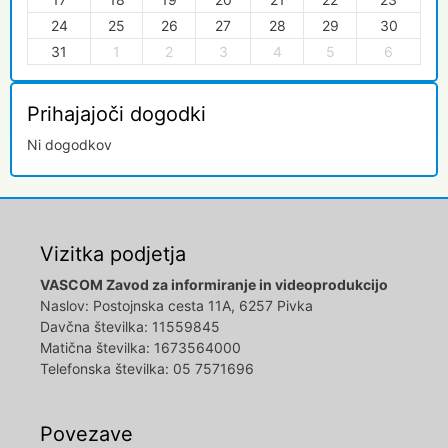
24
25
26
27
28
29
30
31
1
2
3
4
5
6
Prihajajoči dogodki
Ni dogodkov
Vizitka podjetja
VASCOM Zavod za informiranje in videoprodukcijo
Naslov: Postojnska cesta 11A, 6257 Pivka
Davčna številka: 11559845
Matična številka: 1673564000
Telefonska številka: 05 7571696
Povezave