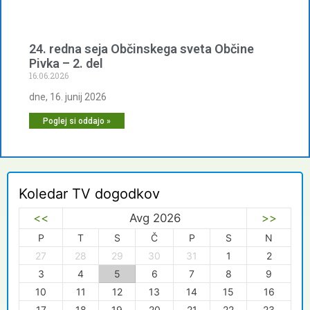
24. redna seja Občinskega sveta Občine
Pivka – 2. del
16.06.2026
dne, 16. junij 2026
Poglej si oddajo »
Koledar TV dogodkov
<<
Avg 2026
>>
P
T
S
Č
P
S
N
27
28
29
30
31
1
2
3
4
5
6
7
8
9
10
11
12
13
14
15
16
17
18
19
20
21
22
23