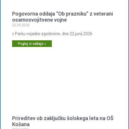
Pogovorna oddaja “Ob prazniku” z veterani
osamosvojitvene vojne
22.06.2026
v Parku vojaške zgodovine, dne 22.junij 2026
Poglej si oddajo »
Prireditev ob zaključku šolskega leta na OŠ
Košana