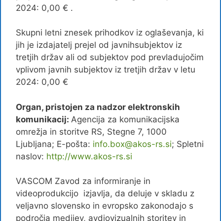
2024: 0,00 € .
Skupni letni znesek prihodkov iz oglaševanja, ki
jih je izdajatelj prejel od javnihsubjektov iz
tretjih držav ali od subjektov pod prevladujočim
vplivom javnih subjektov iz tretjih držav v letu
2024: 0,00 €
Organ, pristojen za nadzor elektronskih
komunikacij:
Agencija za komunikacijska
omrežja in storitve RS, Stegne 7, 1000
Ljubljana; E-pošta:
info.box@akos-rs.si
; Spletni
naslov:
http://www.akos-rs.si
VASCOM Zavod za informiranje in
videoprodukcijo izjavlja, da deluje v skladu z
veljavno slovensko in evropsko zakonodajo s
področja medijev, avdiovizualnih storitev in