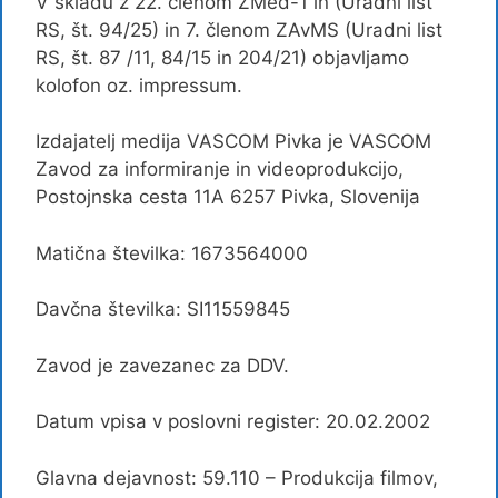
V skladu z 22. členom ZMed-1 in (Uradni list
RS, št. 94/25) in 7. členom ZAvMS (Uradni list
RS, št. 87 /11, 84/15 in 204/21) objavljamo
kolofon oz. impressum.
Izdajatelj medija VASCOM Pivka je VASCOM
Zavod za informiranje in videoprodukcijo,
Postojnska cesta 11A 6257 Pivka, Slovenija
Matična številka: 1673564000
Davčna številka: SI11559845
Zavod je zavezanec za DDV.
Datum vpisa v poslovni register: 20.02.2002
Glavna dejavnost: 59.110 – Produkcija filmov,