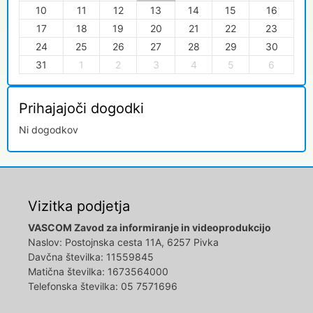
10
11
12
13
14
15
16
17
18
19
20
21
22
23
24
25
26
27
28
29
30
31
1
2
3
4
5
6
Prihajajoči dogodki
Ni dogodkov
Vizitka podjetja
VASCOM Zavod za informiranje in videoprodukcijo
Naslov: Postojnska cesta 11A, 6257 Pivka
Davčna številka: 11559845
Matična številka: 1673564000
Telefonska številka: 05 7571696