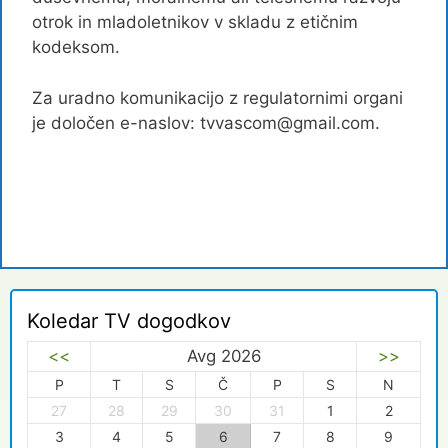
otrok in mladoletnikov v skladu z etičnim
kodeksom.
Za uradno komunikacijo z regulatornimi organi
je določen e-naslov: tvvascom@gmail.com.
Koledar TV dogodkov
<<
Avg 2026
>>
P
T
S
Č
P
S
N
27
28
29
30
31
1
2
3
4
5
6
7
8
9