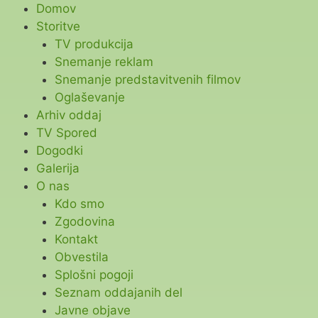
Skip
Domov
to
Storitve
content
TV produkcija
Snemanje reklam
Snemanje predstavitvenih filmov
Oglaševanje
Arhiv oddaj
TV Spored
Dogodki
Galerija
O nas
Kdo smo
Zgodovina
Kontakt
Obvestila
Splošni pogoji
Seznam oddajanih del
Javne objave