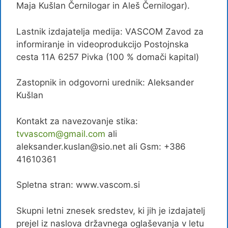
Maja Kušlan Černilogar in Aleš Černilogar).
Lastnik izdajatelja medija: VASCOM Zavod za
informiranje in videoprodukcijo Postojnska
cesta 11A 6257 Pivka (100 % domači kapital)
Zastopnik in odgovorni urednik: Aleksander
Kušlan
Kontakt za navezovanje stika:
tvvascom@gmail.com
ali
aleksander.kuslan@sio.net ali Gsm: +386
41610361
Spletna stran: www.vascom.si
Skupni letni znesek sredstev, ki jih je izdajatelj
prejel iz naslova državnega oglaševanja v letu