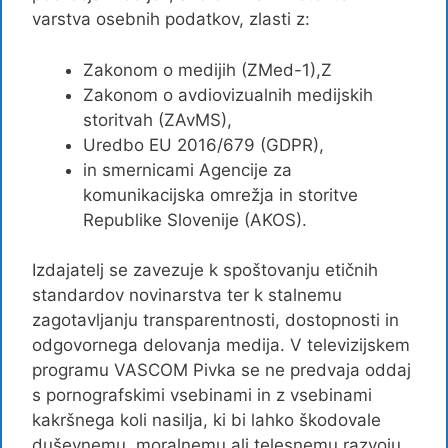
varstva osebnih podatkov, zlasti z:
Zakonom o medijih (ZMed-1),Z
Zakonom o avdiovizualnih medijskih
storitvah (ZAvMS),
Uredbo EU 2016/679 (GDPR),
in smernicami Agencije za
komunikacijska omrežja in storitve
Republike Slovenije (AKOS).
Izdajatelj se zavezuje k spoštovanju etičnih
standardov novinarstva ter k stalnemu
zagotavljanju transparentnosti, dostopnosti in
odgovornega delovanja medija. V televizijskem
programu VASCOM Pivka se ne predvaja oddaj
s pornografskimi vsebinami in z vsebinami
kakršnega koli nasilja, ki bi lahko škodovale
duševnemu, moralnemu ali telesnemu razvoju