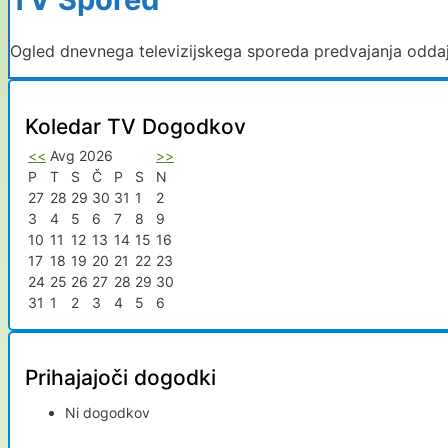
Ogled dnevnega televizijskega sporeda predvajanja odda
Koledar TV Dogodkov
<<
Avg 2026
>>
P
T
S
Č
P
S
N
27
28
29
30
31
1
2
3
4
5
6
7
8
9
10
11
12
13
14
15
16
17
18
19
20
21
22
23
24
25
26
27
28
29
30
31
1
2
3
4
5
6
Prihajajoči dogodki
Ni dogodkov