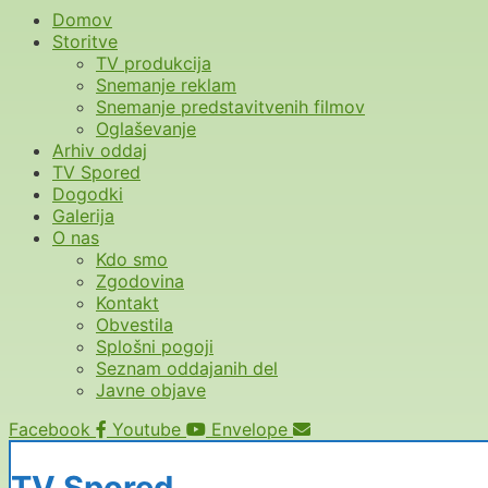
Domov
Storitve
TV produkcija
Snemanje reklam
Snemanje predstavitvenih filmov
Oglaševanje
Arhiv oddaj
TV Spored
Dogodki
Galerija
O nas
Kdo smo
Zgodovina
Kontakt
Obvestila
Splošni pogoji
Seznam oddajanih del
Javne objave
Facebook
Youtube
Envelope
TV Spored