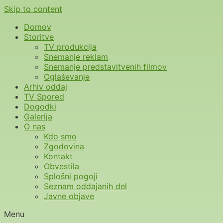
Skip to content
Domov
Storitve
TV produkcija
Snemanje reklam
Snemanje predstavitvenih filmov
Oglaševanje
Arhiv oddaj
TV Spored
Dogodki
Galerija
O nas
Kdo smo
Zgodovina
Kontakt
Obvestila
Splošni pogoji
Seznam oddajanih del
Javne objave
Menu