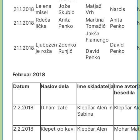
Le ena
Jože
Matjaž
21.1.2018
Narcis
N
misel
Skubic
Vrh
Rdeča
Anita
Martina
Anita
21.1.2018
N
lička
Penko
Tomažič
Penko
Jakša
Fiamengo
Ljubezen
Zdenko
David
21.1.2018
N
je roža
Runjič
David
Penko
Penko
Februar 2018
Datum
Naslov dela
Ime skladatelja
Ime avtorj
besedila
2.2.2018
Diham zate
Klepčar Alen in
Klepčar Al
Sabina
2.2.2018
Klepet ob kavi
Klepčar Alen
Mohar Mat