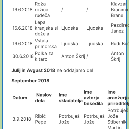
Roža
Klavzar
16.6.2018
rožica
/
/
Branimir
rudeča
Brane
Lepa
Pezdire
16.6.2018
kranjska si
Ljudska
Ljudska
Janez
dežela
Vstala
16.6.2018
Ljudska
Ljudska
Rudi Bu
primorska
Polka za
Anton
30.6.2018
Anton Škrlj
/
kitaro
Škrlj
Julij in Avgust 2018
ne oddajamo del
September 2018
Ime
Ime
Naslov
Ime
Datum
avtorja
aranžerja
dela
skladatelja
besedila
prireditel
Potrbuješ
Ribič
Potrbuješ
Potrbuješ
Jože
3.9.2018
Pepe
Jože
Jože
Stibernik
Martin