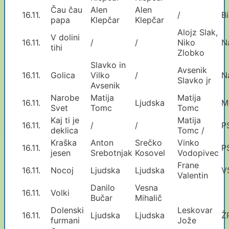
Čau čau
Alen
Alen
16.11.
/
Bi
papa
Klepčar
Klepčar
Alojz Slak,
V dolini
16.11.
/
/
Niko
N
tihi
Zlobko
Slavko in
Avsenik
16.11.
Golica
Vilko
/
N
Slavko jr
Avsenik
Narobe
Matija
Matija
16.11.
Ljudska
M
Svet
Tomc
Tomc
Kaj ti je
Matija
16.11.
/
/
P
deklica
Tomc /
Kraška
Anton
Srečko
Vinko
16.11.
P
jesen
Srebotnjak
Kosovel
Vodopivec
Frane
16.11.
Nocoj
Ljudska
Ljudska
V
Valentin
Danilo
Vesna
16.11.
Volki
Bučar
Mihalič
Dolenski
Leskovar
16.11.
Ljudska
Ljudska
Ž
furmani
Jože