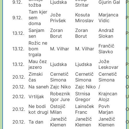
9.12.
Ljudska
Gjurin Gal
P
tožba
Stritar
Tam kjer
Jože
Kosuta
Marjanca
9.12.
sem
P
Privšek
Miroslav
Vidic
doma
Sanjam
Zoran
Zoran
Andraž
13.12.
P
sen
Borut
Borut
Slokan
Rožic ne
Frančič
13.12.
bom
M. Vilhar
M. Vilhar
P
Slavko
trgala
Mau čez
Jože
13.12.
Ljudska
Ljudska
P
jezero
Leskovar
Zimski
Cernetič
Cernetič
Cernetič
20.12.
O
čas
Simona
Simona
Simona
20.12.
Na saneh
Zajc Niko
Zajc Niko
/
O
Robeznik
Strnisa
Krajncan
20.12.
Vrtiljak
U
Igor Jure
Gregor
Alojz
Ne bodi
Ostojič
Lainsček
Povh
20.12.
O
kot drugi
Milan
Franc
Marjan
Janežič
Janežič
Janežič
20.12.
Ta dan
O
Klemen
Klemen
Klemen