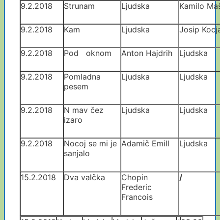
9.2.2018
Strunam
Ljudska
Kamilo Ma
9.2.2018
Kam
Ljudska
Josip Kocj
9.2.2018
Pod oknom
Anton Hajdrih
Ljudska
9.2.2018
Pomladna
Ljudska
Ljudska
pesem
9.2.2018
N mav čez
Ljudska
Ljudska
izaro
9.2.2018
Nocoj se mi je
Adamič Emill
Ljudska
sanjalo
15.2.2018
Dva valčka
Chopin
/
Frederic
Francois