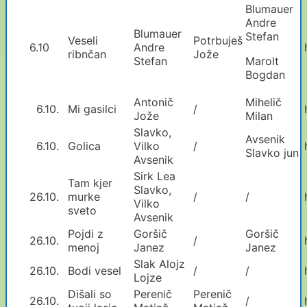
Blumauer
Andre
Blumauer
Stefan
Veseli
Potrbuješ
6.10
Andre
ribnčan
Jože
Stefan
Marolt
Bogdan
Antonič
Mihelič
6.10.
Mi gasilci
/
Jože
Milan
Slavko,
Avsenik
6.10.
Golica
Vilko
/
Slavko jun
Avsenik
Sirk Lea
Tam kjer
Slavko,
26.10.
murke
/
/
Vilko
sveto
Avsenik
Pojdi z
Goršič
Goršič
26.10.
/
menoj
Janez
Janez
Slak Alojz
26.10.
Bodi vesel
/
/
Lojze
Dišali so
Perenič
Perenič
26.10.
/