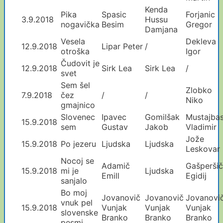
Kenda
Pika
Spasic
Forjanic
3.9.2018
Hussu
nogavička
Besim
Gregor
Damjana
Vesela
Dekleva
12.9.2018
Lipar Peter
/
otroška
Igor
Čudovit je
12.9.2018
Sirk Lea
Sirk Lea
/
svet
Sem šel
Zlobko
7.9.2018
čez
/
/
Niko
gmajnico
Slovenec
Ipavec
Gomilšak
Mustajbas
15.9.2018
sem
Gustav
Jakob
Vladimir
Jože
15.9.2018
Po jezeru
Ljudska
Ljudska
Leskovar
Nocoj se
Adamič
Gašperšič
15.9.2018
mi je
Ljudska
Emill
Egidij
sanjalo
Bo moj
Jovanovič
Jovanovič
Jovanovi
vnuk pel
15.9.2018
Vunjak
Vunjak
Vunjak
slovenske
Branko
Branko
Branko
pesmi