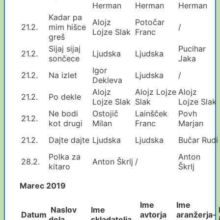
Herman
Herman
Herman
Kadar pa
Alojz
Potočar
21.2.
mim hišce
/
Lojze Slak
Franc
greš
Sijaj sijaj
Pucihar
21.2.
Ljudska
Ljudska
sončece
Jaka
Igor
21.2.
Na izlet
Ljudska
/
Dekleva
Alojz
Alojz Lojze
Alojz
21.2.
Po dekle
Lojze Slak
Slak
Lojze Slak
Ne bodi
Ostojič
Lainšček
Povh
21.2.
kot drugi
Milan
Franc
Marjan
21.2.
Dajte dajte
Ljudska
Ljudska
Bučar Rudi
Polka za
Anton
28.2.
Anton Škrlj
/
kitaro
Škrlj
Marec 2019
Ime
Ime
Naslov
Ime
Datum
avtorja
aranžerja
-
dela
skladatelja