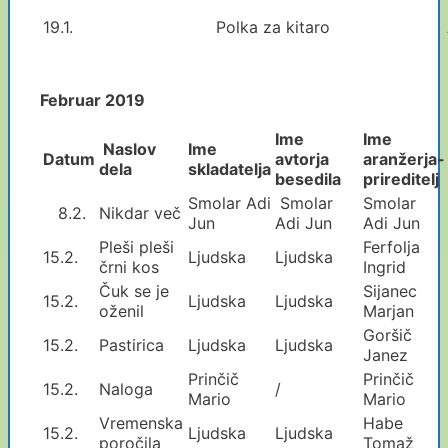
19.1.
Polka za kitaro
Februar 2019
Ime
Ime
Naslov
Ime
Datum
avtorja
aranžerja
-
dela
skladatelja
besedila
prireditelj
Smolar Adi
Smolar
Smolar
8.2.
Nikdar več
Jun
Adi Jun
Adi Jun
Pleši pleši
Ferfolja
15.2.
Ljudska
Ljudska
črni kos
Ingrid
Čuk se je
Sijanec
15.2.
Ljudska
Ljudska
oženil
Marjan
Goršič
15.2.
Pastirica
Ljudska
Ljudska
Janez
Prinčič
Prinčič
15.2.
Naloga
/
Mario
Mario
Vremenska
Habe
15.2.
Ljudska
Ljudska
poročila
Tomaž