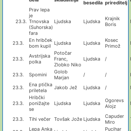
besedila
prireditelj
Prav lepa
je
Krajnik
23.3.
Trnovska
Ljudska
Ljudska
Boris
(Suhorska)
fara
En hribček
Kosec
23.3.
Ljudska
Ljudska
bom kupil
Primož
Potočar
Avstrijska
23.3.
Franc,
Ljudska
/
polka
Zlobko Niko
Golob
23.3.
Spomini
/
/
Marjan
Ena ptička
23.3.
Jakob Jež
Ljudska
/
priletela
Hribčki
Ogorevs
23.3.
ponižajte
Ljudska
Ljudska
Alojz
se
Capuder
23.3.
Tihi večer
Tovšak Jože
Ljudska
Miro
Lepa Anka
Pucihar