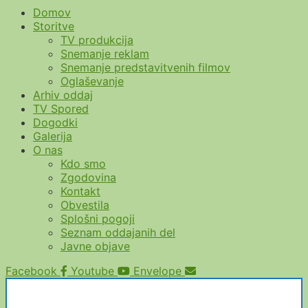
Domov
Storitve
TV produkcija
Snemanje reklam
Snemanje predstavitvenih filmov
Oglaševanje
Arhiv oddaj
TV Spored
Dogodki
Galerija
O nas
Kdo smo
Zgodovina
Kontakt
Obvestila
Splošni pogoji
Seznam oddajanih del
Javne objave
Facebook
Youtube
Envelope