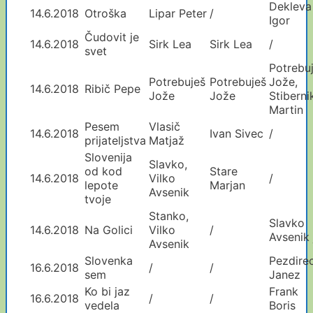
Dekleva
14.6.2018
Otroška
Lipar Peter
/
Igor
Čudovit je
14.6.2018
Sirk Lea
Sirk Lea
/
svet
Potrebu
Potrebuješ
Potrebuješ
Jože,
14.6.2018
Ribič Pepe
Jože
Jože
Stiberni
Martin
Pesem
Vlasič
14.6.2018
Ivan Sivec
/
prijateljstva
Matjaž
Slovenija
Slavko,
od kod
Stare
14.6.2018
Vilko
/
lepote
Marjan
Avsenik
tvoje
Stanko,
Slavko
14.6.2018
Na Golici
Vilko
/
Avsenik j
Avsenik
Slovenka
Pezdire
16.6.2018
/
/
sem
Janez
Ko bi jaz
Frank
16.6.2018
/
/
vedela
Boris