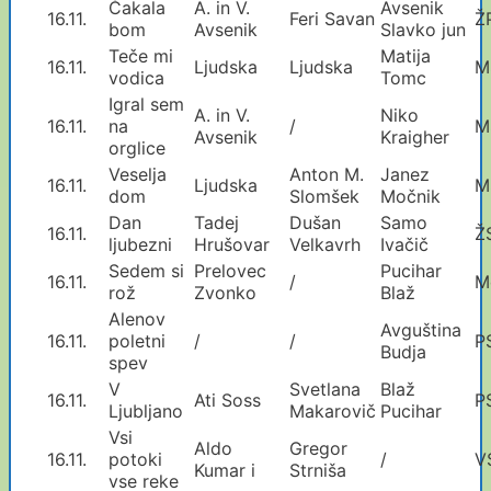
Čakala
A. in V.
Avsenik
16.11.
Feri Savan
Ž
bom
Avsenik
Slavko jun
Teče mi
Matija
16.11.
Ljudska
Ljudska
M
vodica
Tomc
Igral sem
A. in V.
Niko
16.11.
na
/
M
Avsenik
Kraigher
orglice
Veselja
Anton M.
Janez
16.11.
Ljudska
M
dom
Slomšek
Močnik
Dan
Tadej
Dušan
Samo
16.11.
Ž
ljubezni
Hrušovar
Velkavrh
Ivačič
Sedem si
Prelovec
Pucihar
16.11.
/
M
rož
Zvonko
Blaž
Alenov
Avguština
16.11.
poletni
/
/
P
Budja
spev
V
Svetlana
Blaž
16.11.
Ati Soss
P
Ljubljano
Makarovič
Pucihar
Vsi
Aldo
Gregor
16.11.
potoki
/
V
Kumar i
Strniša
vse reke