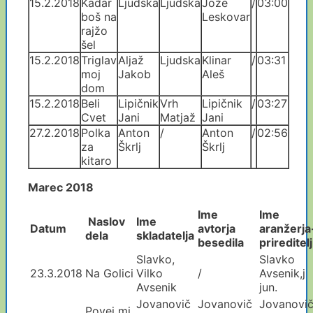
15.2.2018
Kadar
Ljudska
Ljudska
Jože
/
03:00
boš na
Leskovar
rajžo
šel
15.2.2018
Triglav
Aljaž
Ljudska
Klinar
/
03:31
moj
Jakob
Aleš
dom
15.2.2018
Beli
Lipičnik
Vrh
Lipičnik
/
03:27
Cvet
Jani
Matjaž
Jani
27.2.2018
Polka
Anton
/
Anton
/
02:56
za
Škrlj
Škrlj
kitaro
Marec 2018
Ime
Ime
Naslov
Ime
Datum
avtorja
aranžerja
dela
skladatelja
besedila
prireditelj
Slavko,
Slavko
23.3.2018
Na Golici
Vilko
/
Avsenik,j
Avsenik
jun.
Jovanovič
Jovanovič
Jovanovi
Povej mi