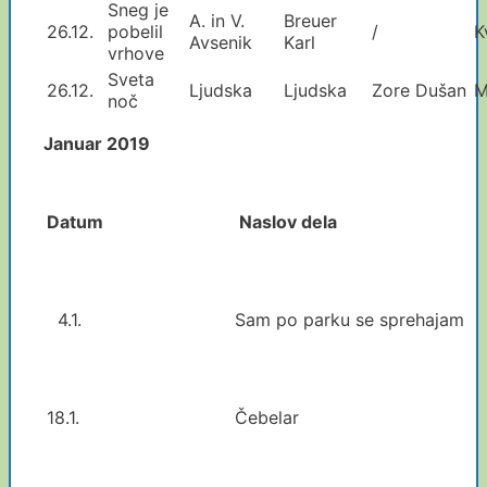
Sneg je
A. in V.
Breuer
26.12.
pobelil
/
K
Avsenik
Karl
vrhove
Sveta
26.12.
Ljudska
Ljudska
Zore Dušan
M
noč
Januar 2019
Datum
Naslov dela
4.1.
Sam po parku se sprehajam
18.1.
Čebelar