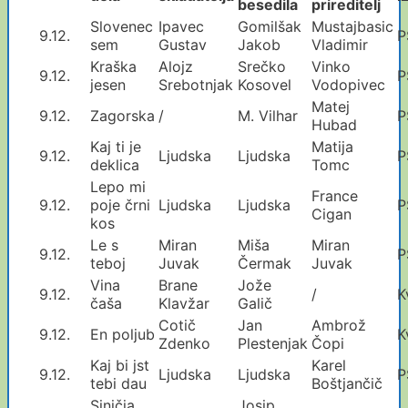
besedila
prireditelj
Slovenec
Ipavec
Gomilšak
Mustajbasic
9.12.
P
sem
Gustav
Jakob
Vladimir
Kraška
Alojz
Srečko
Vinko
9.12.
P
jesen
Srebotnjak
Kosovel
Vodopivec
Matej
9.12.
Zagorska
/
M. Vilhar
P
Hubad
Kaj ti je
Matija
9.12.
Ljudska
Ljudska
P
deklica
Tomc
Lepo mi
France
9.12.
poje črni
Ljudska
Ljudska
P
Cigan
kos
Le s
Miran
Miša
Miran
9.12.
P
teboj
Juvak
Čermak
Juvak
Vina
Brane
Jože
9.12.
/
K
čaša
Klavžar
Galič
Cotič
Jan
Ambrož
9.12.
En poljub
K
Zdenko
Plestenjak
Čopi
Kaj bi jst
Karel
9.12.
Ljudska
Ljudska
P
tebi dau
Boštjančič
Siničja
Josip