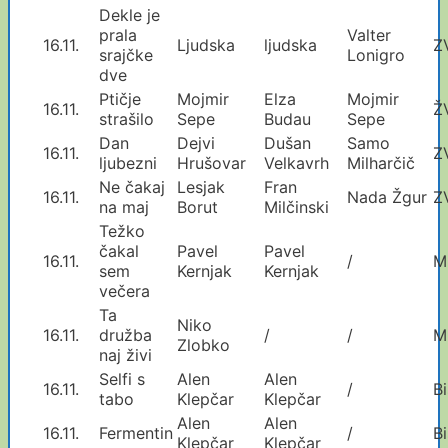
Dekle je
prala
Valter
16.11.
Ljudska
ljudska
Z
srajčke
Lonigro
dve
Ptičje
Mojmir
Elza
Mojmir
16.11.
Ž
strašilo
Sepe
Budau
Sepe
Dan
Dejvi
Dušan
Samo
16.11.
Z
ljubezni
Hrušovar
Velkavrh
Milharčič
Ne čakaj
Lesjak
Fran
16.11.
Nada Žgur
Z
na maj
Borut
Milčinski
Težko
čakal
Pavel
Pavel
16.11.
/
M
sem
Kernjak
Kernjak
večera
Ta
Niko
16.11.
družba
/
/
M
Zlobko
naj živi
Selfi s
Alen
Alen
16.11.
/
Bi
tabo
Klepčar
Klepčar
Alen
Alen
16.11.
Fermentin
/
Bi
Klepčar
Klepčar