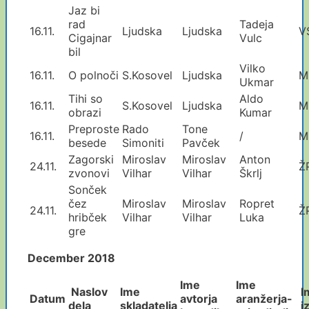
Jaz bi
rad
Tadeja
16.11.
Ljudska
Ljudska
V
Cigajnar
Vulc
bil
Vilko
16.11.
O polnoči
S.Kosovel
Ljudska
M
Ukmar
Tihi so
Aldo
16.11.
S.Kosovel
Ljudska
M
obrazi
Kumar
Preproste
Rado
Tone
16.11.
/
M
besede
Simoniti
Pavček
Zagorski
Miroslav
Miroslav
Anton
24.11.
Ž
zvonovi
Vilhar
Vilhar
Škrlj
Sonček
čez
Miroslav
Miroslav
Ropret
24.11.
Ž
hribček
Vilhar
Vilhar
Luka
gre
December 2018
Ime
Ime
Naslov
Ime
I
Datum
avtorja
aranžerja
-
dela
skladatelja
i