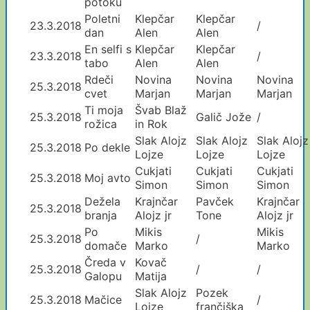
potoku
Poletni
Klepčar
Klepčar
23.3.2018
/
dan
Alen
Alen
En selfi s
Klepčar
Klepčar
23.3.2018
/
tabo
Alen
Alen
Rdeči
Novina
Novina
Novina
25.3.2018
cvet
Marjan
Marjan
Marjan
Ti moja
Švab Blaž
25.3.2018
Galič Jože
/
rožica
in Rok
Slak Alojz
Slak Alojz
Slak Alojz
25.3.2018
Po dekle
Lojze
Lojze
Lojze
Cukjati
Cukjati
Cukjati
25.3.2018
Moj avto
Simon
Simon
Simon
Dežela
Krajnčar
Pavček
Krajnčar
25.3.2018
branja
Alojz jr
Tone
Alojz jr
Po
Mikis
Mikis
25.3.2018
/
domače
Marko
Marko
Čreda v
Kovač
25.3.2018
/
/
Galopu
Matija
Slak Alojz
Pozek
25.3.2018
Mačice
/
Lojze
frančiška