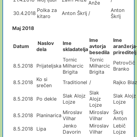
Anže
Polka za
Anton
30.4.2018
Anton Škrlj
/
kitaro
Škrlj
Maj 2018
Ime
Ime
Naslov
Ime
Datum
avtorja
aranžerja
dela
skladatelja
besedila
prireditelj
Tornic
Tornic
Petrovčič
8.5.2018
Prijateljska
Milharcic
Milharcic
Branko
Brigita
Brigita
Ko si
8.5.2018
Traditionel
/
Rajko Bla
srečen
Slak
Slak Alojz
Slak Alojz
8.5.2018
Po dekle
Alojz
Lojze
Lojze
Lojze
Miroslav
Miroslav
Škrlj
8.5.2018
Planinarica
Vilhar
Vilhar
Anton
Jenko
Miroslav
Lebič
8.5.2018
Lipa
Davorin
Vilhar
Lojze