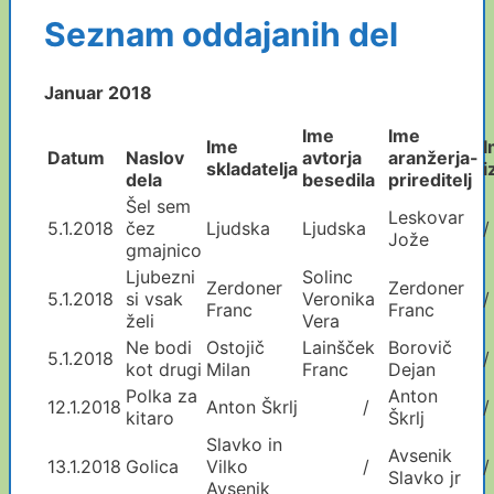
Seznam oddajanih del
Januar 2018
Ime
Ime
Ime
I
Datum
Naslov
avtorja
aranžerja
-
skladatelja
i
dela
besedila
prireditelj
Šel sem
Leskovar
5.1.2018
čez
Ljudska
Ljudska
/
Jože
gmajnico
Ljubezni
Solinc
Zerdoner
Zerdoner
5.1.2018
si vsak
Veronika
/
Franc
Franc
želi
Vera
Ne bodi
Ostojič
Lainšček
Borovič
5.1.2018
/
kot drugi
Milan
Franc
Dejan
Polka za
Anton
12.1.2018
Anton Škrlj
/
/
kitaro
Škrlj
Slavko in
Avsenik
13.1.2018
Golica
Vilko
/
/
Slavko jr
Avsenik