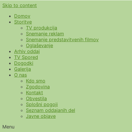
Skip to content
Domov
Storitve
TV produkcija
Snemanje reklam
Snemanje predstavitvenih filmov
Oglaševanje
Arhiv oddaj
TV Spored
Dogodki
Galerija
O nas
Kdo smo
Zgodovina
Kontakt
Obvestila
Splošni pogoji
Seznam oddajanih del
Javne objave
Menu