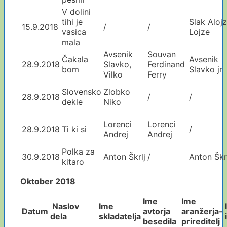
V dolini
tihi je
Slak Alojz
15.9.2018
/
/
vasica
Lojze
mala
Avsenik
Souvan
Čakala
Avsenik
28.9.2018
Slavko,
Ferdinand
bom
Slavko jr
Vilko
Ferry
Slovensko
Zlobko
28.9.2018
/
/
dekle
Niko
Lorenci
Lorenci
28.9.2018
Ti ki si
/
Andrej
Andrej
Polka za
30.9.2018
Anton Škrlj
/
Anton Škr
kitaro
Oktober 2018
Ime
Ime
Naslov
Ime
Datum
avtorja
aranžerja
-
dela
skladatelja
besedila
prireditelj