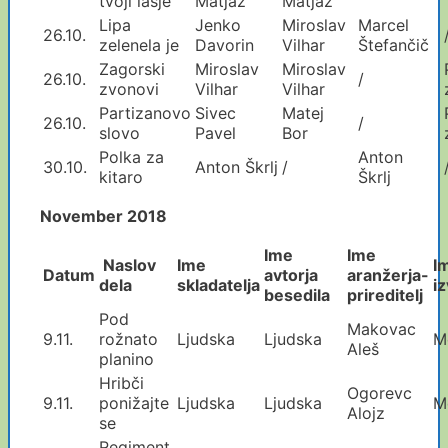
tvoji lasje
Matjaž
Matjaž
Lipa
Jenko
Miroslav
Marcel
26.10.
zelenela je
Davorin
Vilhar
Štefančič
Zagorski
Miroslav
Miroslav
26.10.
/
zvonovi
Vilhar
Vilhar
Partizanovo
Sivec
Matej
26.10.
/
slovo
Pavel
Bor
Polka za
Anton
30.10.
Anton Škrlj
/
kitaro
Škrlj
November 2018
Ime
Ime
Naslov
Ime
I
Datum
avtorja
aranžerja
-
dela
skladatelja
iz
besedila
prireditelj
Pod
Makovac
9.11.
rožnato
Ljudska
Ljudska
M
Aleš
planino
Hribči
Ogorevc
9.11.
ponižajte
Ljudska
Ljudska
M
Alojz
se
Regiment