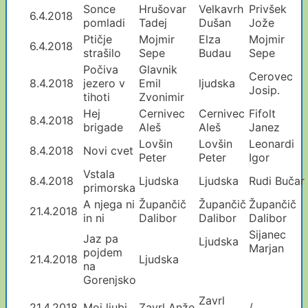
Sonce
Hrušovar
Velkavrh
Privšek
6.4.2018
pomladi
Tadej
Dušan
Jože
Ptičje
Mojmir
Elza
Mojmir
6.4.2018
strašilo
Sepe
Budau
Sepe
Počiva
Glavnik
Cerovec
8.4.2018
jezero v
Emil
ljudska
Josip.
tihoti
Zvonimir
Hej
Cernivec
Cernivec
Fifolt
8.4.2018
brigade
Aleš
Aleš
Janez
Lovšin
Lovšin
Leonardi
8.4.2018
Novi cvet
Peter
Peter
Igor
Vstala
8.4.2018
Ljudska
Ljudska
Rudi Bučar
primorska
A njega ni
Župančič
Župančič
Župančič
21.4.2018
in ni
Dalibor
Dalibor
Dalibor
Sijanec
Jaz pa
Ljudska
Marjan
pojdem
21.4.2018
Ljudska
na
Gorenjsko
Zavrl
21.4.2018
Moj ljubi
Zavrl Anže
/