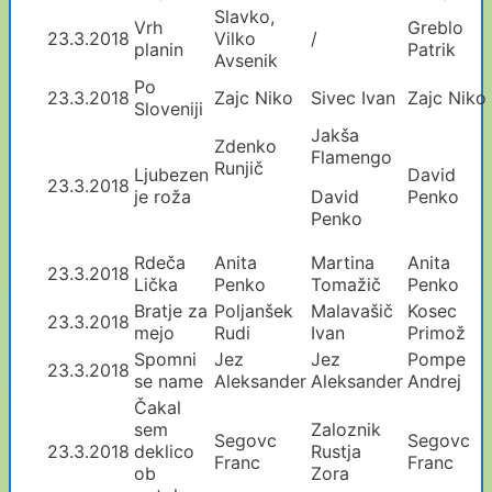
Slavko,
Vrh
Greblo
23.3.2018
Vilko
/
planin
Patrik
Avsenik
Po
23.3.2018
Zajc Niko
Sivec Ivan
Zajc Niko
Sloveniji
Jakša
Zdenko
Flamengo
Runjič
Ljubezen
David
23.3.2018
je roža
David
Penko
Penko
Rdeča
Anita
Martina
Anita
23.3.2018
Lička
Penko
Tomažič
Penko
Bratje za
Poljanšek
Malavašič
Kosec
23.3.2018
mejo
Rudi
Ivan
Primož
Spomni
Jez
Jez
Pompe
23.3.2018
se name
Aleksander
Aleksander
Andrej
Čakal
sem
Zaloznik
Segovc
Segovc
23.3.2018
deklico
Rustja
Franc
Franc
ob
Zora