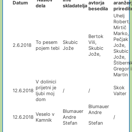
Datum
avtorja
aranžer
dela
skladatelja
besedila
priredite
Uhelj
Robert,
Mirtič
Marko,
Bertok
Pečjak
To pesem
Skubic
Vili,
2.6.2018
Jože,
pojem tebi
Jože
Skubic
Skubic
Jože,
Jože,
Štiberni
Gregor 
Martin
V dolinici
prijetni je
Skok
12.6.2018
/
/
ljubi moj
Valter
dom
Blumauer
Blumauer
Andre
Veselo v
12.6.2018
Andre
/
Kamnik
Stefan
Stefan