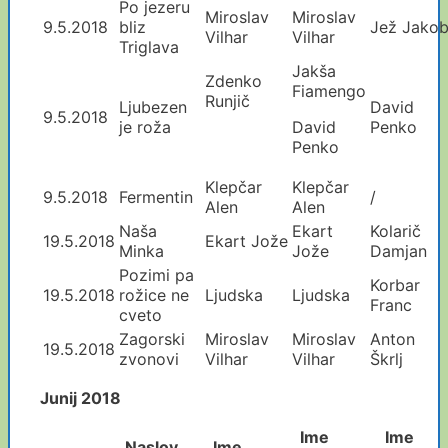
Po jezeru
Miroslav
Miroslav
9.5.2018
bliz
Jež Jako
Vilhar
Vilhar
Triglava
Jakša
Zdenko
Fiamengo
Runjič
Ljubezen
David
9.5.2018
je roža
David
Penko
Penko
Klepčar
Klepčar
9.5.2018
Fermentin
/
Alen
Alen
Naša
Ekart
Kolarič
19.5.2018
Ekart Jože
Minka
Jože
Damjan
Pozimi pa
Korbar
19.5.2018
rožice ne
Ljudska
Ljudska
Franc
cveto
Zagorski
Miroslav
Miroslav
Anton
19.5.2018
zvonovi
Vilhar
Vilhar
Škrlj
Junij 2018
Ime
Ime
Naslov
Ime