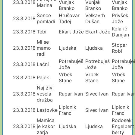
23.3.2018
Vunjak
Vunjak
Vunjak
Marina
Branko
Branko
Branko
Sonce
Hrušovar
Velkavrh
Privšek
23.3.2018
pomladi
Tadej
Dušan
Jože
Kolarič
23.3.2018
Tebi
Ekart Jože
Ekart Jože
Damjan
Mi se
Stopar
23.3.2018
mamo
Ljudska
Ljudska
Robi
radi
Potrebuješ
Potrebuješ
Potrebuje
23.3.2018
Lačni
Jože
Jože
Jože
Vrbek
Vrbek
Vrbek
23.3.2018
Pajek
Stane
Stane
Stane
Naj živi
23.3.2018
vesela
Rupar Ivan
Sivec Ivan
Rupar Iva
družba
Lipicnik
Lipicnik
23.3.2018
Lastovke
Sivec Ivan
Franc
Franc
Mamica
Rodosek
23.3.2018
je kakor
Ljudska
Ljudska
Engelbert
zarja
berty