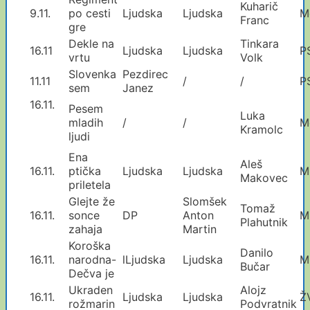
Kuharič
9.11.
po cesti
Ljudska
Ljudska
M
Franc
gre
Dekle na
Tinkara
16.11
Ljudska
Ljudska
P
vrtu
Volk
Slovenka
Pezdirec
11.11
/
/
P
sem
Janez
16.11.
Pesem
Luka
mladih
/
/
M
Kramolc
ljudi
Ena
Aleš
16.11.
ptička
Ljudska
Ljudska
M
Makovec
priletela
Glejte že
Slomšek
Tomaž
16.11.
sonce
DP
Anton
M
Plahutnik
zahaja
Martin
Koroška
Danilo
16.11.
narodna-
lLjudska
Ljudska
M
Bučar
Dečva je
Ukraden
Alojz
16.11.
Ljudska
Ljudska
Ž
rožmarin
Podvratnik