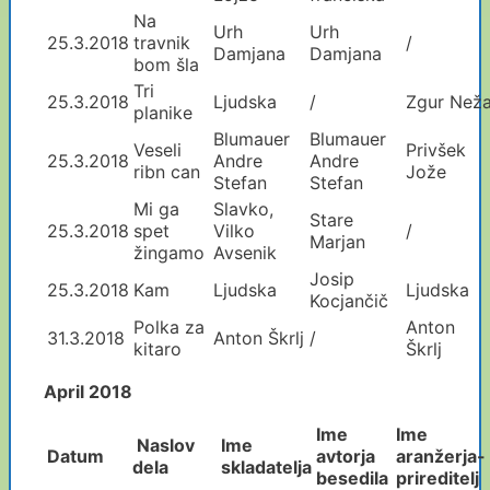
Na
Urh
Urh
25.3.2018
travnik
/
Damjana
Damjana
bom šla
Tri
25.3.2018
Ljudska
/
Zgur Než
planike
Blumauer
Blumauer
Veseli
Privšek
25.3.2018
Andre
Andre
ribn can
Jože
Stefan
Stefan
Mi ga
Slavko,
Stare
25.3.2018
spet
Vilko
/
Marjan
žingamo
Avsenik
Josip
25.3.2018
Kam
Ljudska
Ljudska
Kocjančič
Polka za
Anton
31.3.2018
Anton Škrlj
/
kitaro
Škrlj
April 2018
Ime
Ime
Naslov
Ime
Datum
avtorja
aranžerja
-
dela
skladatelja
besedila
prireditelj