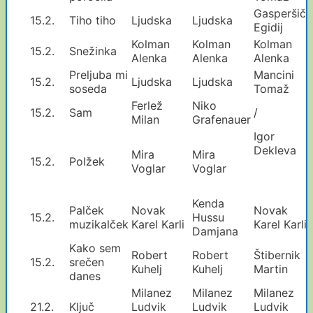
Gasperšič
15.2.
Tiho tiho
Ljudska
Ljudska
Egidij
Kolman
Kolman
Kolman
15.2.
Snežinka
Alenka
Alenka
Alenka
Preljuba mi
Mancini
15.2.
Ljudska
Ljudska
soseda
Tomaž
Ferlež
Niko
15.2.
Sam
/
Milan
Grafenauer
Igor
Dekleva
Mira
Mira
15.2.
Polžek
Voglar
Voglar
Kenda
Palček
Novak
Novak
15.2.
Hussu
muzikalček
Karel Karli
Karel Karli
Damjana
Kako sem
Robert
Robert
Štibernik
15.2.
srečen
Kuhelj
Kuhelj
Martin
danes
Milanez
Milanez
Milanez
21.2.
Ključ
Ludvik
Ludvik
Ludvik